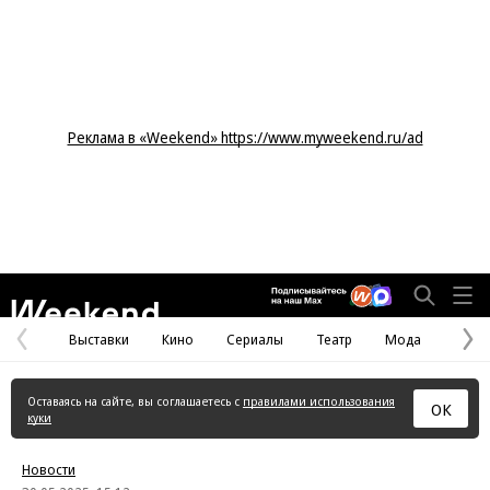
Реклама в «Weekend» https://www.myweekend.ru/ad
Weekend
Выставки
Кино
Сериалы
Театр
Мода
Предыдущая
С
страница
с
Оставаясь на сайте, вы соглашаетесь с
правилами использования
ОК
куки
Новости