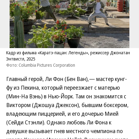
Кадр из фильма «Каратэ-пацан: Легенды», режиссер Джонатан
Энтвистл, 2025
Фото: Columbia Pictures Corporation
Главный герой, Ли Фон (Бен Ван),— мастер кунг-
фу из Пекина, который переезжает с матерью
(Мин-На Вэнь) в Нью-Йорк. Там он знакомится с
Виктором (Джошуа Джексон), бывшим боксером,
владеющим пиццерией, и его дочерью Мией
(Сейди Стэнли). Однако любовь Ли Фона к
девушке вызывает гнев местного чемпиона по