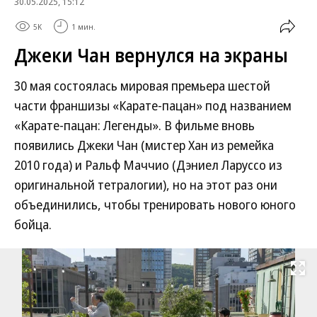
30.05.2025, 15:12
5K
1 мин.
Джеки Чан вернулся на экраны
30 мая состоялась мировая премьера шестой
части франшизы «Карате-пацан» под названием
«Карате-пацан: Легенды». В фильме вновь
появились Джеки Чан (мистер Хан из ремейка
2010 года) и Ральф Маччио (Дэниел Ларуссо из
оригинальной тетралогии), но на этот раз они
объединились, чтобы тренировать нового юного
бойца.
Развернуть на