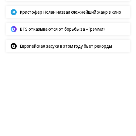
Кристофер Нолан назвал сложнейший жанр в кино
BTS отказываются от борьбы за «Грэмми»
Европейская засуха в этом году бьет рекорды
Показы
06.08.2026, 20:57
2K
1 мин.
Как прошел «Карандаш-фест»
в Старице
В Тверской области во второй раз собрались
клоуны со всей России