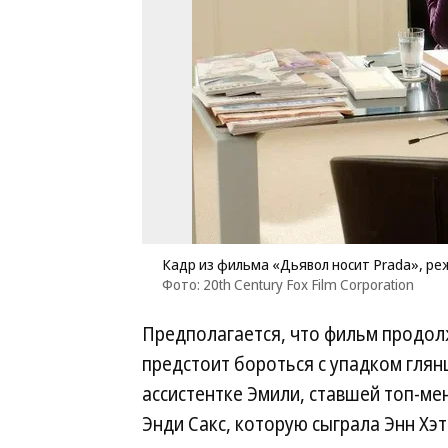
Кадр из фильма «Дьявол носит Prada», ре
Фото: 20th Century Fox Film Corporation
Предполагается, что фильм продол
предстоит бороться с упадком гля
ассистентке Эмили, ставшей топ-м
Энди Сакс, которую сыграла Энн Хэт