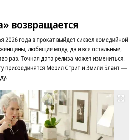
a» возвращается
ая 2026 года в прокат выйдет сиквел комедийной
 женщины, любящие моду, да и все остальные,
во раз. Точная дата релиза может измениться.
ту присоединятся Мерил Стрип и Эмили Блант —
ду.
Развернуть на весь экран
Ка
из
ф
«Д
но