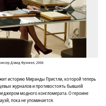
Pr
ре
Дэ
Фр
20
Фо
20
Ce
Fo
Fi
Co
жиссер Дэвид Фрэнкел, 2006
жит историю Миранды Пристли, которой теперь
нцевых журналов и противостоять бывшей
енеджером модного конгломерата. О героине
ауэй, пока не упоминается.