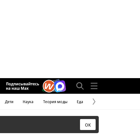
Дети
Наука
Теория моды
Еда
Следующая
страница
ОК