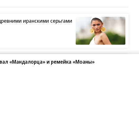
Безрукова оказалась в
Казахстан готовит
гу
инвалидном кресле
платный въезд: кого
овал «Мандалорца» и ремейка «Моаны»
сии
коснутся новые
правила
Яблоки без червей:
как защитить
деревья от
вредителей
ой
Илана Дылдина из
х
пристыдила
ли
критикующих ее
бизнес на Рублевке