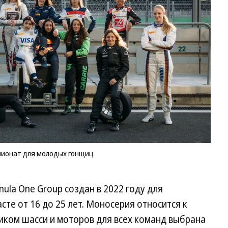
же
фо
че
дл
мо
го
Фо
Ne
ионат для молодых гонщиц
ula One Group создан в 2022 году для
те от 16 до 25 лет. Моносерия относится к
ком шасси и моторов для всех команд выбрана