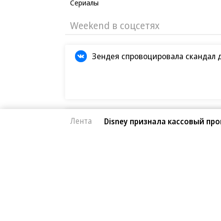
Сериалы
Weekend в соцсетях
Зендея спровоцировала скандал 
Кристофер Нолан назвал сложней
Лента
Disney признала кассовый пр
Первые кадры фильма «Четыре ж
Европейская засуха в этом году б