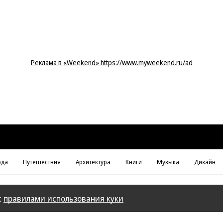
Реклама в «Weekend» https://www.myweekend.ru/ad
да
Путешествия
Архитектура
Книги
Музыка
Дизайн
с
правилами использования куки