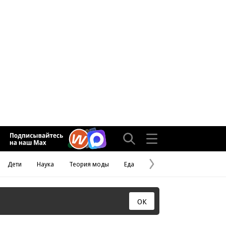
Дети
Наука
Теория моды
Еда
Следующая
страница
ОК