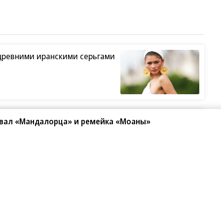
древними иранскими серьгами
ший жанр в кино
овал «Мандалорца» и ремейка «Моаны»
изни Петра Мамонова»
ьет рекорды