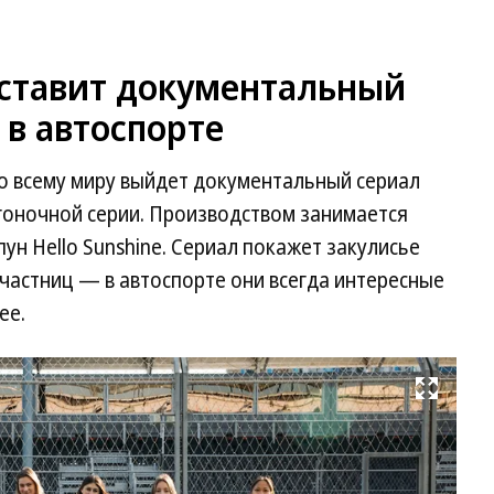
дставит документальный
в автоспорте
по всему миру выйдет документальный сериал
гоночной серии. Производством занимается
ун Hello Sunshine. Сериал покажет закулисье
участниц — в автоспорте они всегда интересные
ее.
Развернуть на весь экран
Ак
F1
—