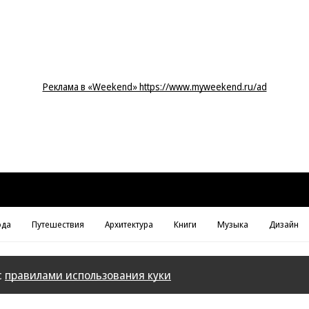
Реклама в «Weekend» https://www.myweekend.ru/ad
да
Путешествия
Архитектура
Книги
Музыка
Дизайн
с
правилами использования куки