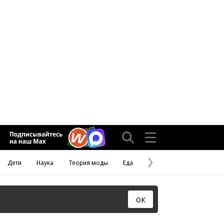
Дети
Наука
Теория моды
Еда
Следующая
страница
ОК