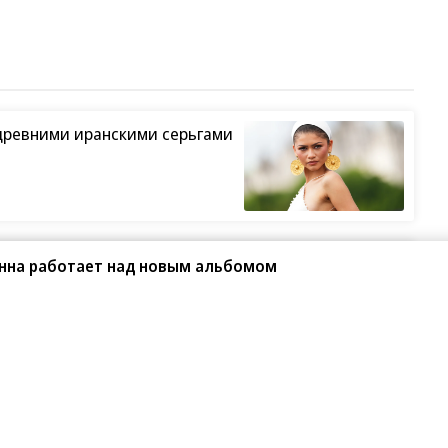
древними иранскими серьгами
ший жанр в кино
ианна работает над новым альбомом
изни Петра Мамонова»
ьет рекорды