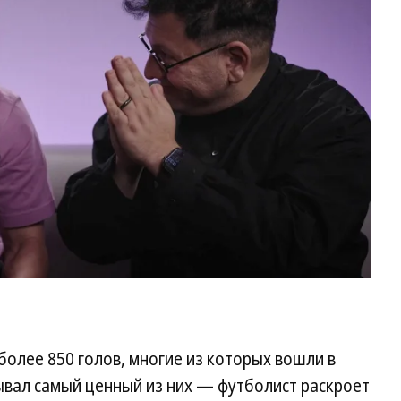
Ме
и
Р
Ан
Фо
A
Go
in
Li
более 850 голов, многие из которых вошли в
ывал самый ценный из них — футболист раскроет