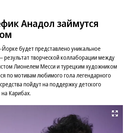
ефик Анадол займутся
вом
ью-Йорке будет представлено уникальное
— результат творческой коллаборации между
истом Лионелем Месси и турецким художником
ся по мотивам любимого гола легендарного
средства пойдут на поддержку детского
 на Карибах.
Развернуть на весь экран
Ли