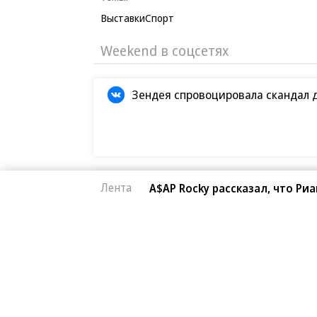
Выставки
Спорт
Weekend в соцсетях
Зендея спровоцировала скандал 
Кристофер Нолан назвал сложней
Лента
A$AP Rocky рассказал, что Р
Первые кадры фильма «Четыре ж
Европейская засуха в этом году б