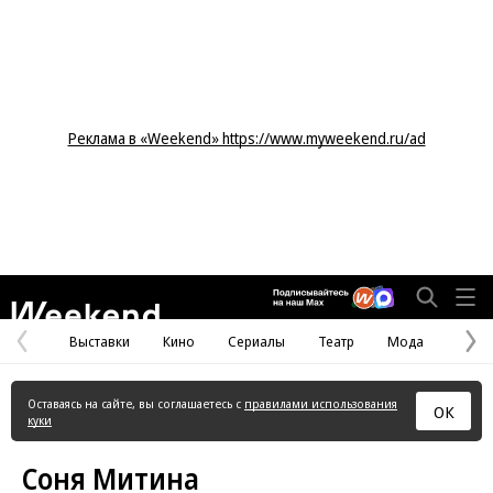
Реклама в «Weekend» https://www.myweekend.ru/ad
Weekend
Выставки
Кино
Сериалы
Театр
Мода
Предыдущая
С
страница
с
Оставаясь на сайте, вы соглашаетесь с
правилами использования
ОК
куки
Соня Митина