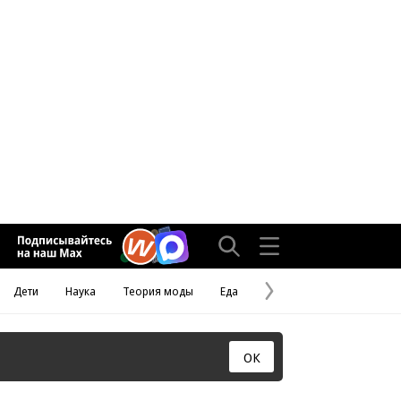
Дети
Наука
Теория моды
Еда
Следующая
страница
ОК