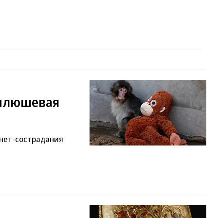
«плюшевая
рнет-сострадания