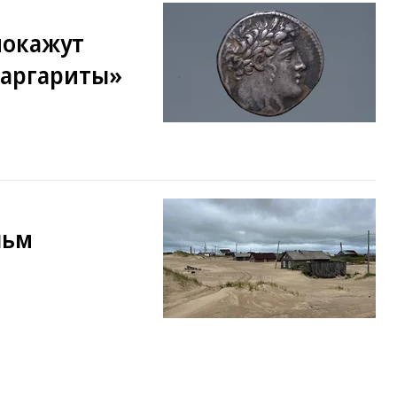
покажут
Маргариты»
льм