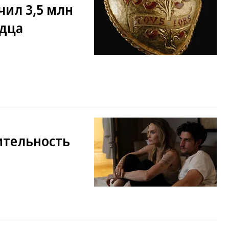
чил 3,5 млн
рдца
ительность