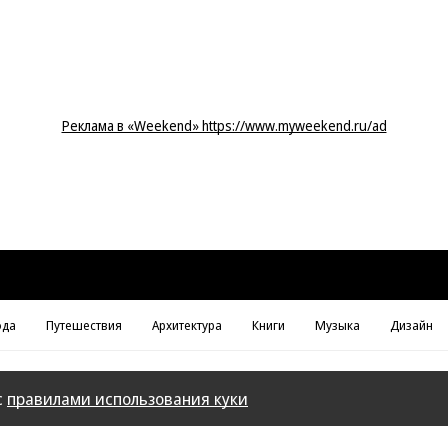
Реклама в «Weekend» https://www.myweekend.ru/ad
да
Путешествия
Архитектура
Книги
Музыка
Дизайн
с
правилами использования куки