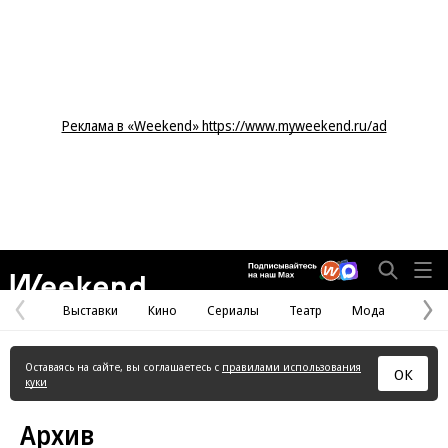
Реклама в «Weekend» https://www.myweekend.ru/ad
Weekend
Выставки
Кино
Сериалы
Театр
Мода
Предыдущая
С
страница
с
Оставаясь на сайте, вы соглашаетесь с
правилами использования
ОК
куки
Архив