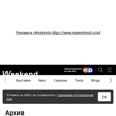
Реклама в «Weekend» https://www.myweekend.ru/ad
Weekend
Выставки
Кино
Сериалы
Театр
Мода
Предыдущая
С
страница
с
Оставаясь на сайте, вы соглашаетесь с
правилами использования
ОК
куки
Архив