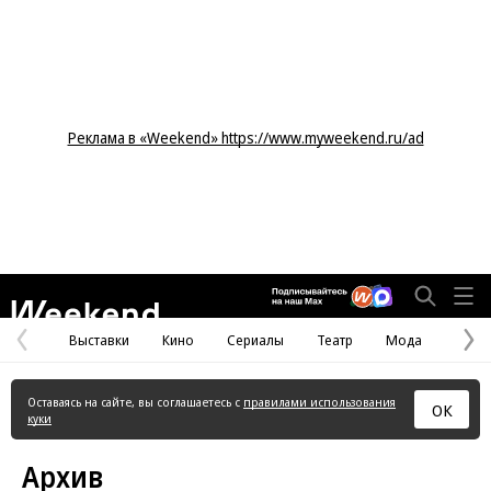
Реклама в «Weekend» https://www.myweekend.ru/ad
Weekend
Выставки
Кино
Сериалы
Театр
Мода
Предыдущая
С
страница
с
Оставаясь на сайте, вы соглашаетесь с
правилами использования
ОК
куки
Архив