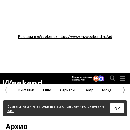
Реклама в «Weekend» https://www.myweekend.ru/ad
Weekend
Выставки
Кино
Сериалы
Театр
Мода
Предыдущая
С
страница
с
Оставаясь на сайте, вы соглашаетесь с
правилами использования
ОК
куки
Архив