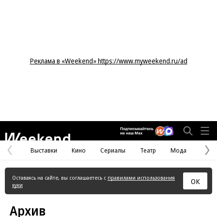
Реклама в «Weekend» https://www.myweekend.ru/ad
Weekend
Выставки
Кино
Сериалы
Театр
Мода
Предыдущая
С
страница
с
Оставаясь на сайте, вы соглашаетесь с
правилами использования
ОК
куки
Архив