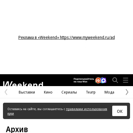
Реклама в «Weekend» https://www.myweekend.ru/ad
Weekend
Выставки
Кино
Сериалы
Театр
Мода
Предыдущая
С
страница
с
Оставаясь на сайте, вы соглашаетесь с
правилами использования
ОК
куки
Архив