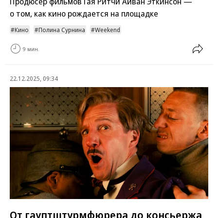
Продюсер фильмов Гая Ритчи Айван Эткинсон —
о том, как кино рождается на площадке
Кино
Полина Сурнина
Weekend
9 мин.
22.12.2025, 09:34
От гауптштурмфюрера до консьержа