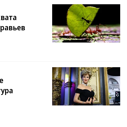
хвата
уравьев
е
гура