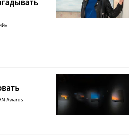
загадывать
ий»
овать
AN Awards