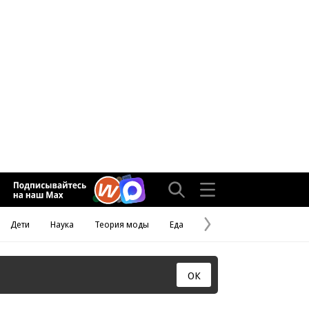
Дети
Наука
Теория моды
Еда
Следующая
страница
ОК