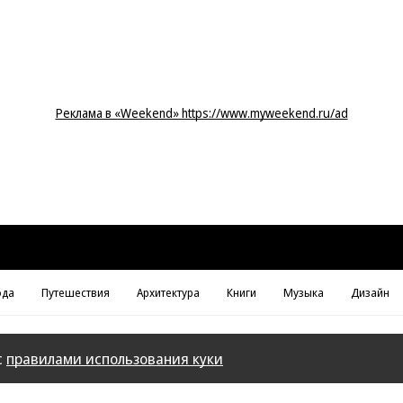
Реклама в «Weekend» https://www.myweekend.ru/ad
да
Путешествия
Архитектура
Книги
Музыка
Дизайн
с
правилами использования куки