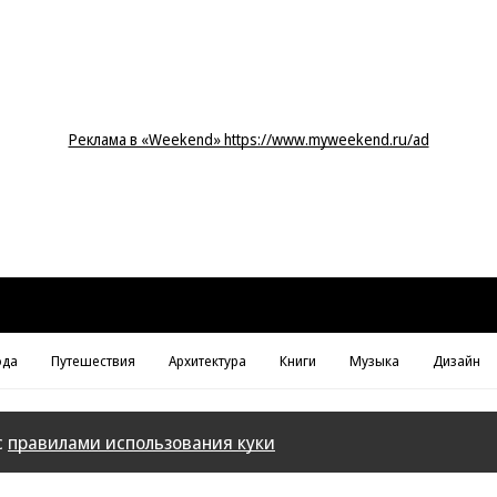
Реклама в «Weekend» https://www.myweekend.ru/ad
да
Путешествия
Архитектура
Книги
Музыка
Дизайн
с
правилами использования куки