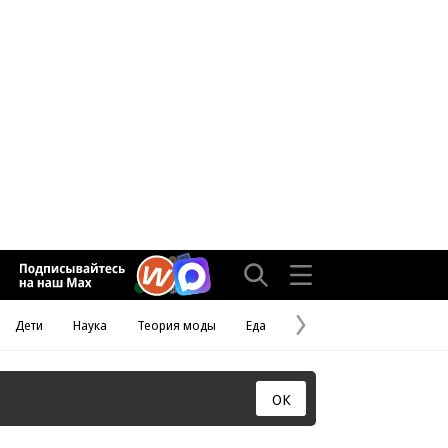
Дети
Наука
Теория моды
Еда
Следующая
страница
ОК