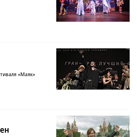
стиваля «Маяк»
жен