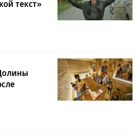
жой текст»
Долины
осле