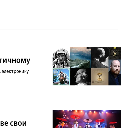
отичному
в электронику
ве свои