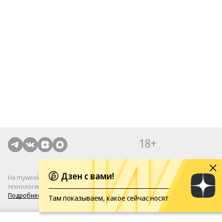
18+
Дзен с вами!
На myweekend.ru применяются рекомендательные
технологии.
Подробнее
Там показываем, какое сейчас носят